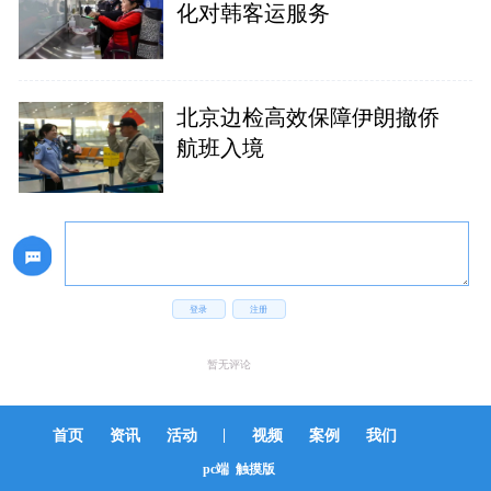
化对韩客运服务
北京边检高效保障伊朗撤侨
航班入境
登录
注册
暂无评论
|
首页
资讯
活动
视频
案例
我们
pc端
触摸版