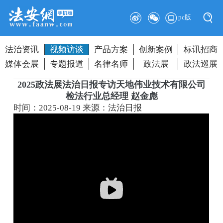
pc版
法治资讯
视频访谈
产品方案
创新案例
标讯招商
媒体会展
专题报道
名律名师
政法展
政法巡展
2025政法展法治日报专访天地伟业技术有限公司
检法行业总经理 赵金彪
时间：2025-08-19
来源：法治日报