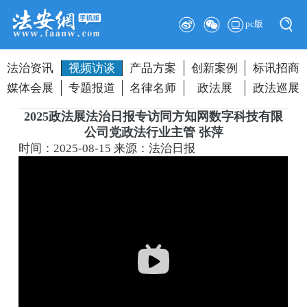
pc版
法治资讯
视频访谈
产品方案
创新案例
标讯招商
媒体会展
专题报道
名律名师
政法展
政法巡展
2025政法展法治日报专访同方知网数字科技有限
公司党政法行业主管 张萍
时间：2025-08-15
来源：法治日报