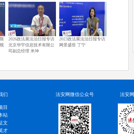
限
2026政法展法治日报专访
2023政法展法治日报专访
视
北京华宇信息技术有限公
网景盛世 丁宁
司副总经理 米坤
我们
法安网微信公众号
法安
项目
本站
征文
英才