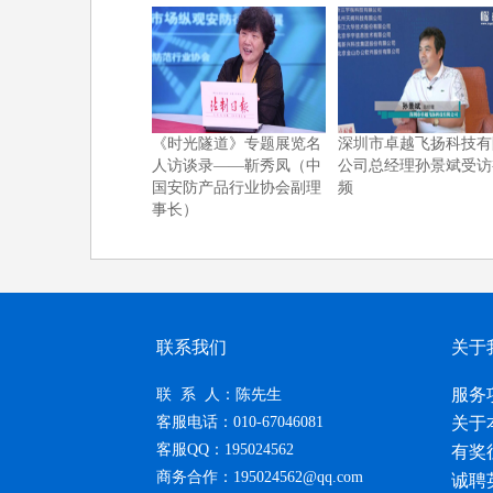
《时光隧道》专题展览名
深圳市卓越飞扬科技有
人访谈录——靳秀凤（中
公司总经理孙景斌受访
国安防产品行业协会副理
频
事长）
联系我们
关于
服务
联 系 人：陈先生
客服电话：010-67046081
关于
客服QQ：195024562
有奖
商务合作：195024562@qq.com
诚聘