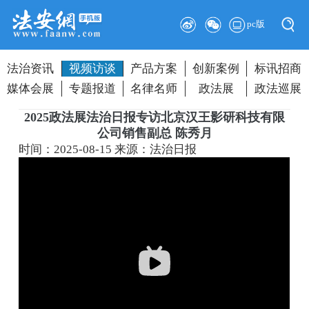
pc版
法治资讯
视频访谈
产品方案
创新案例
标讯招商
媒体会展
专题报道
名律名师
政法展
政法巡展
2025政法展法治日报专访北京汉王影研科技有限
公司销售副总 陈秀月
时间：2025-08-15
来源：法治日报