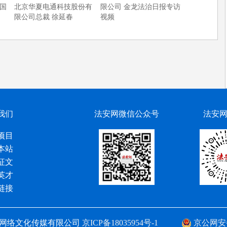
国
北京华夏电通科技股份有
限公司 金龙法治日报专访
限公司总裁 徐延春
视频
我们
法安网微信公众号
法安
项目
本站
征文
英才
链接
网络文化传媒有限公司
京ICP备18035954号-1
京公网安备 