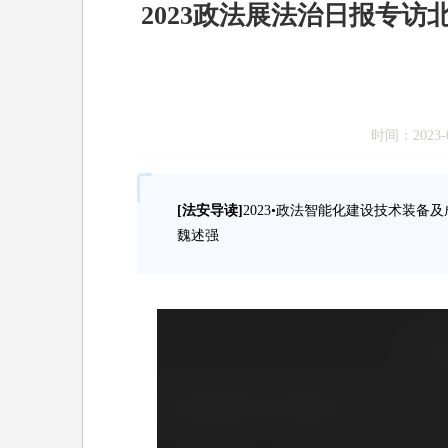
2023政法展法治日报专访
时间：2023-0
[法安导读]
2023•政法智能化建设技术装
魏述强