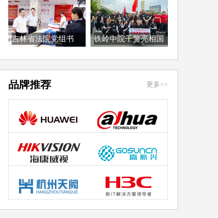
吉林省法院党组书
铁岭中院干警亮相国
记、...
际...
品牌推荐
更多>>