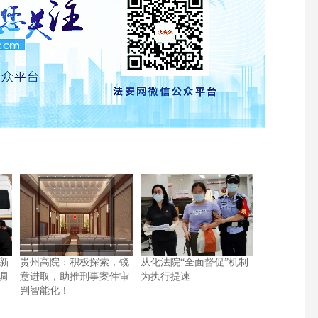
新
贵州高院：积极探索，锐
从化法院“全面督促”机制
调
意进取，助推刑事案件审
为执行提速
判智能化！