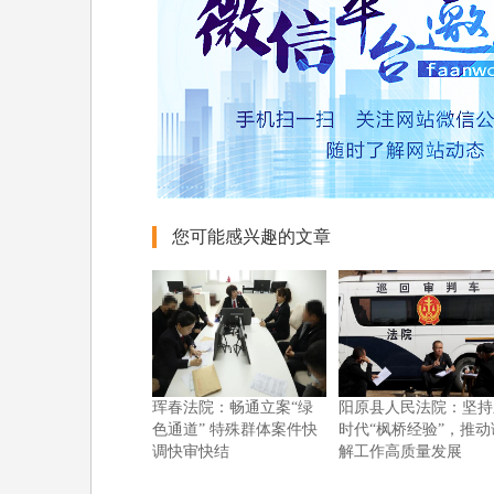
您可能感兴趣的文章
珲春法院：畅通立案“绿
阳原县人民法院：坚持
色通道” 特殊群体案件快
时代“枫桥经验”，推动
调快审快结
解工作高质量发展