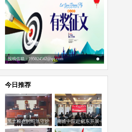
投稿信箱：195024562@qq.com
今日推荐
黑土粮仓的司法守护
南通中院赴启东开展
者...
第...