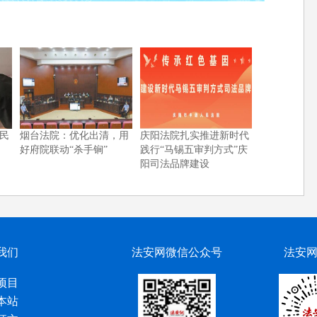
民
烟台法院：优化出清，用
庆阳法院扎实推进新时代
好府院联动“杀手锏”
践行“马锡五审判方式”庆
阳司法品牌建设
我们
法安网微信公众号
法安
项目
本站