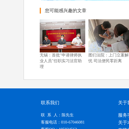
您可能感兴趣的文章
无锡：首批“申请律师执
图们法院：上门立案解
业人员”任职实习法官助
忧 司法便民零距离
理
联系我们
关于
服务
联 系 人：陈先生
客服电话：010-67046081
关于