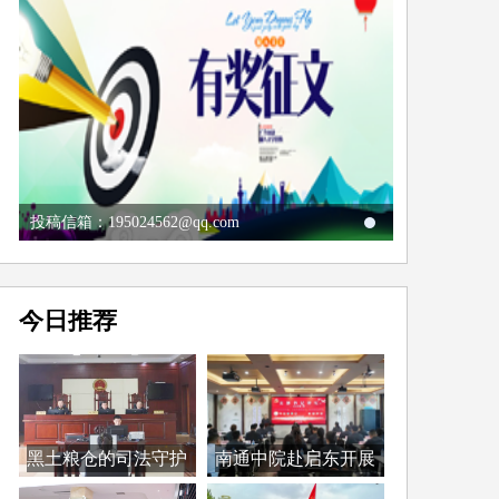
投稿信箱：195024562@qq.com
今日推荐
黑土粮仓的司法守护
南通中院赴启东开展
者...
第...