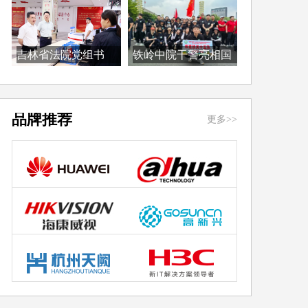
吉林省法院党组书
铁岭中院干警亮相国
记、...
际...
品牌推荐
更多>>