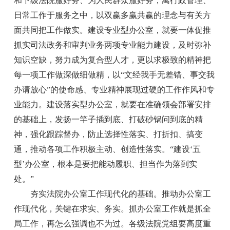
和下级法院服好务、为人民群众服好务，寓行政管理、
日常工作于服务之中，以双赢多赢共赢的理念与有关方
面共同把工作做实。建设专业型办公室，就要一体促推
抓实司法政务和审判业务两项专业能力建设，及时弥补
知识空缺，努力成为复合型人才，更以求极致的精神把
每一项工作做深做细做精，以“文经我手无差错、事交我
办请放心”的使命感、专业精神展现过硬的工作作风和专
业能力。建设落实型办公室，就要在准确领会部署安排
的基础上，发扬一竿子插到底、打破砂锅问到底的精
神，强化跟踪督办，防止选择性落实、打折扣、搞变
通，推动各项工作积极主动、创造性落实。“建设‘五
型’办公室，根本是要把能动履职、担当作为落到实
处。”
夯实法院办公室工作现代化的基础。推动办公室工
作现代化，关键在求实、务实。抓办公室工作就是抓全
局工作，再怎么强调也不为过。各级法院党组要高度重