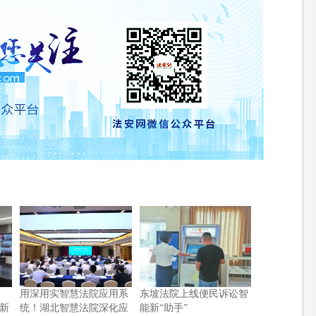
用深用实智慧法院应用系
东坡法院上线便民诉讼智
新
统！湖北智慧法院深化应
能新“助手”