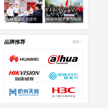
吉林省法院党组书
铁岭中院干警亮相国
记、...
际...
品牌推荐
更多>>