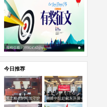
投稿信箱：195024562@qq.com
今日推荐
黑土粮仓的司法守护
南通中院赴启东开展
者...
第...