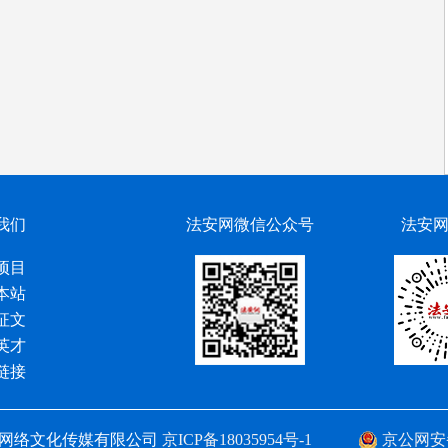
我们
法安网微信公众号
法安
项目
本站
征文
英才
链接
网络文化传媒有限公司
京ICP备18035954号-1
京公网安备 