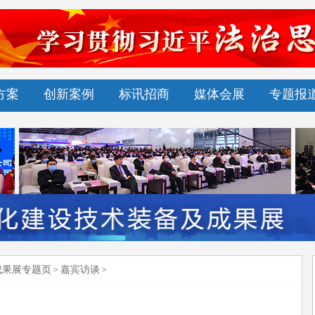
方案
创新案例
标讯招商
媒体会展
专题报
成果展专题页
嘉宾访谈
>
>