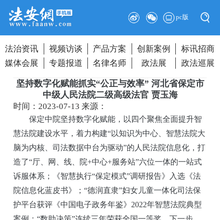
pc版
法治资讯
视频访谈
产品方案
创新案例
标讯招商
媒体会展
专题报道
名律名师
政法展
政法巡展
坚持数字化赋能抓实“公正与效率” 河北省保定市
中级人民法院二级高级法官 贾玉海
时间：2023-07-13
来源：
保定中院坚持数字化赋能，以四个聚焦全面提升智
慧法院建设水平，着力构建“以知识为中心、智慧法院大
脑为内核、司法数据中台为驱动”的人民法院信息化，打
造了“厅、网、线、院+中心+服务站”六位一体的一站式
诉服体系；《智慧执行“保定模式”调研报告》入选《法
院信息化蓝皮书》；“德润直隶”妇女儿童一体化司法保
护平台获评《中国电子政务年鉴》2022年智慧法院典型
案例；“数助决策”连续三年荣获全国一等奖。下一步，