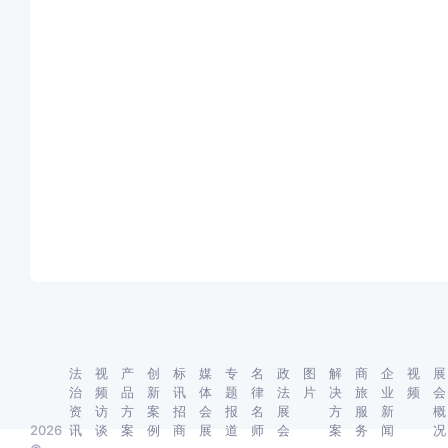
法
视
产
创
标
媒
专
名
政
图
解
商
企
视
展
治
频
品
新
讯
体
题
律
法
片
决
旅
业
频
会
资
访
方
案
招
会
报
名
展
方
服
新
概
2026
讯
谈
案
例
商
展
道
师
会
案
务
闻
况