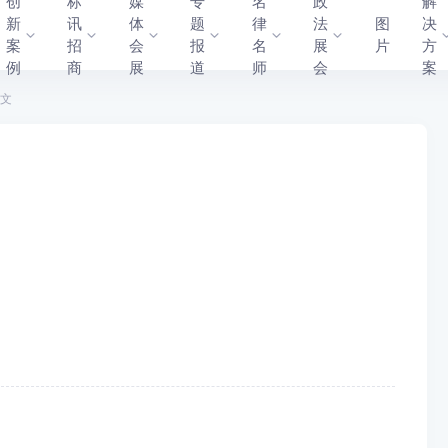
创
标
媒
专
名
政
解
新
讯
体
题
律
法
图
决
案
招
会
报
名
展
片
方
例
商
展
道
师
会
案
文