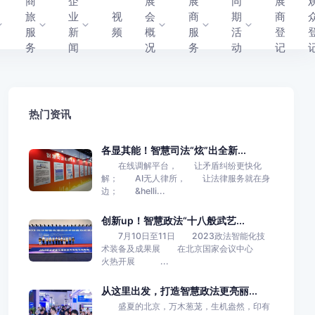
商
企
展
展
同
展
旅
业
视
会
商
期
商
服
新
频
概
服
活
登
务
闻
况
务
动
记
热门资讯
各显其能！智慧司法“炫”出全新...
在线调解平台， 让矛盾纠纷更快化
解； AI无人律所， 让法律服务就在身
边； &helli...
创新up！智慧政法“十八般武艺...
7月10日至11日 2023政法智能化技
术装备及成果展 在北京国家会议中心
火热开展 ...
从这里出发，打造智慧政法更亮丽...
盛夏的北京，万木葱茏，生机盎然，印有