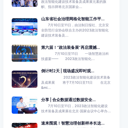
政法智能化建设技术装备及成果展元素的旗
帜、指示牌将北京国家会...
山东省社会治理网格化智能工作平...
7月10日至11日，由法制日报社、北京安
全防范行业协会联合主办的2023政法智能化
建设技术装备及...
第六届！“政法装备展”再启震撼...
7月10日至11日 一场智慧政法科
技盛宴—— 2023政法智能化...
倒计时2天 | 现场盛况即时观...
2023政法智能化建设技术装备
及成果展 将于7月10日至11日 在北京
&mi...
分享 | 合众数据通过数据安全...
7月10日至11日，2023政法智能化建设
技术装备及成果展在北京·国家会议中心举办...
速来围观！智慧治理创新样本长这...