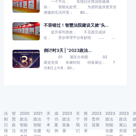
一个平台， 实现社区情况快速感
知； 智能化处理， 为居民提供更安全
便捷的生活环境； &h...
不容错过！智慧法院建设又掀“头...
提升审判质效， 不见面完成诉
讼， 异步审理平台有妙招 …… ...
倒计时3天 | “2023政法...
01 展区分布图 02
展览安排 布展时间 特装展位： 7
月8日上午8：30...
法
智
2020
2021
关
成
2023
关
推
2023
2023
2023
2
制
慧
政法
政法
于
功
政法
于
荐
贵州
政法
政法
日
政
智能
智能
本
案
装备
我
目
巡展
智能
展山
报
法
化技
化建
站
例
展
们
录
化建
东巡