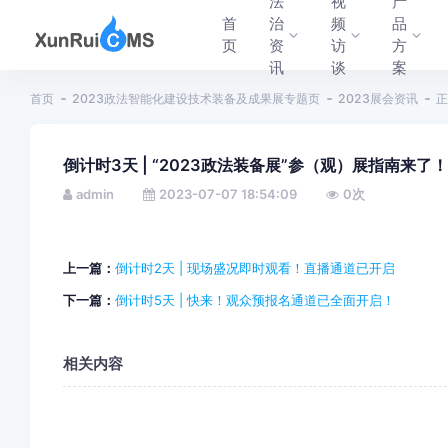
法
视
产
首
治
频
品
页
资
访
方
讯
谈
案
首页
2023政法智能化建设技术装备及成果展专题页
2023展会资讯
正
倒计时3天 | “2023政法装备展”参（观）展指南来了！
admin
2023-07-07 18:54:09
0
次
上一篇：
倒计时2天 | 现场盛况即时观看！直播通道已开启
下一篇：
倒计时5天 | 快来！观众预报名通道已全面开启！
相关内容