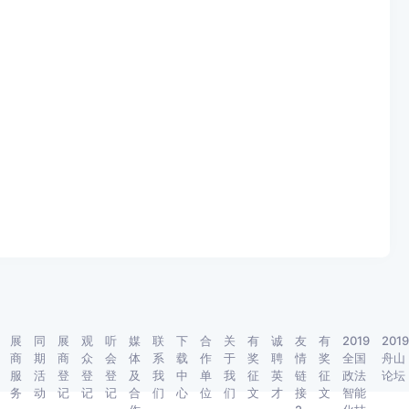
展
同
展
观
听
媒
联
下
合
关
有
诚
友
有
2019
2019
商
期
商
众
会
体
系
载
作
于
奖
聘
情
奖
全国
舟山
服
活
登
登
登
及
我
中
单
我
征
英
链
征
政法
论坛
务
动
记
记
记
合
们
心
位
们
文
才
接
文
智能