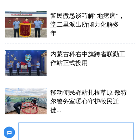
警民微恳谈巧解“地疙瘩”，
堂二里派出所倾力化解多
年...
内蒙古科右中旗跨省联勤工
作站正式投用
移动便民驿站扎根草原 敖特
尔警务室暖心守护牧民迁
徙...