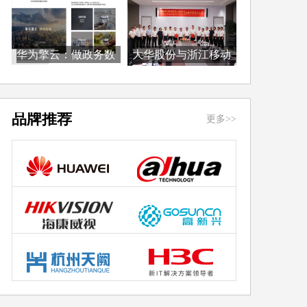
华为擎云：做政务数
大华股份与浙江移动
字...
签...
品牌推荐
更多>>