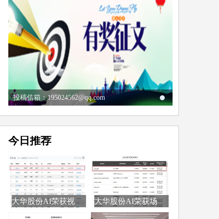
投稿信箱：195024562@qq.com
今日推荐
大华股份AI荣获视
大华股份AI荣获场
觉...
景...