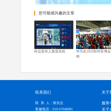
您可能感兴趣的文章
科达发布人脸迎宾机
华为在2020郑州安博
相
联系我们
关于
服务
联 系 人：陈先生
客服电话：010-67046081
关于