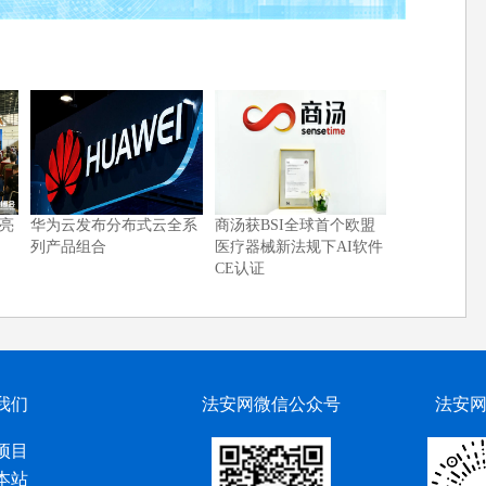
会亮
华为云发布分布式云全系
商汤获BSI全球首个欧盟
列产品组合
医疗器械新法规下AI软件
CE认证
我们
法安网微信公众号
法安
项目
本站