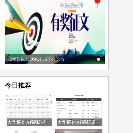
投稿信箱：195024562@qq.com
今日推荐
大华股份AI荣获视
大华股份AI荣获场
觉...
景...