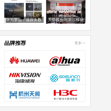
华为擎云：做政务数
大华股份与浙江移动
字...
签...
品牌推荐
更多>>