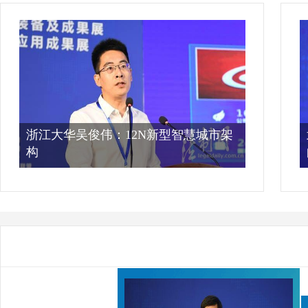
浙江大华吴俊伟：12N新型智慧城市架
构