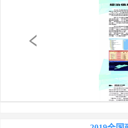
浙江大华吴俊伟：12N新型智慧
城市架构
芜湖市委政法委周晓梅：智慧之
眼让江城目光如炬
2019